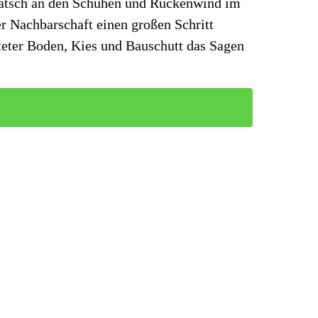
atsch an den Schuhen und Rückenwind im
 Nachbarschaft einen großen Schritt
teter Boden, Kies und Bauschutt das Sagen
1
2
Vor
V. und unterstütze unsere Projekte zur
leger im Einsatz oder aktiv im Vereinsleben