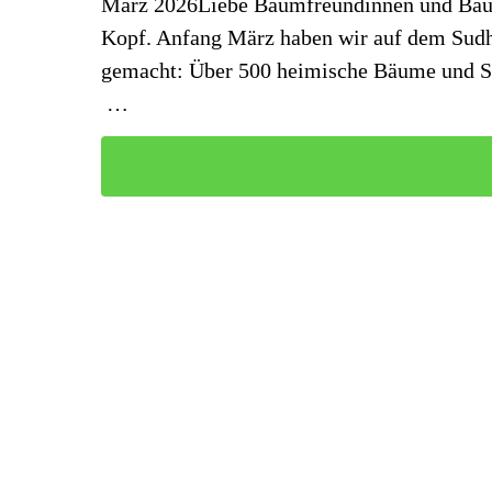
März 2026Liebe Baumfreundinnen und Baum
Kopf. Anfang März haben wir auf dem Sudh
gemacht: Über 500 heimische Bäume und Str
…
Mitglied werden
Möchtest du aktiv dazu beitragen, Berlin g
Pflanzung urbaner Mini-Wälder. Ob als Förd