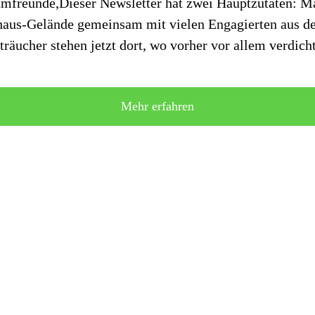
freunde,Dieser Newsletter hat zwei Hauptzutaten: M
aus-Gelände gemeinsam mit vielen Engagierten aus der
äucher stehen jetzt dort, wo vorher vor allem verdich
Mehr erfahren
rüner zu machen? Werde Mitglied bei Berliner Bäume e.
ermitglied mit deinem Jahresbeitrag, als Miniwald-Pf