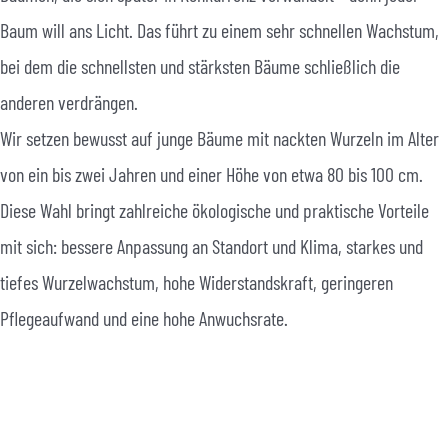
Baum will ans Licht. Das führt zu einem sehr schnellen Wachstum,
bei dem die schnellsten und stärksten Bäume schließlich die
anderen verdrängen.
Wir setzen bewusst auf junge Bäume mit nackten Wurzeln im Alter
von ein bis zwei Jahren und einer Höhe von etwa 80 bis 100 cm.
Diese Wahl bringt zahlreiche ökologische und praktische Vorteile
mit sich: bessere Anpassung an Standort und Klima, starkes und
tiefes Wurzelwachstum, hohe Widerstandskraft, geringeren
Pflegeaufwand und eine hohe Anwuchsrate.
Bäume dieser Größe haben erfahrungsgemäß die beste
Überlebensrate. Die Pflanzung findet im Winter statt – in einer Zeit,
in der sich die Bäume im Winterschlaf befinden. So überstehen sie